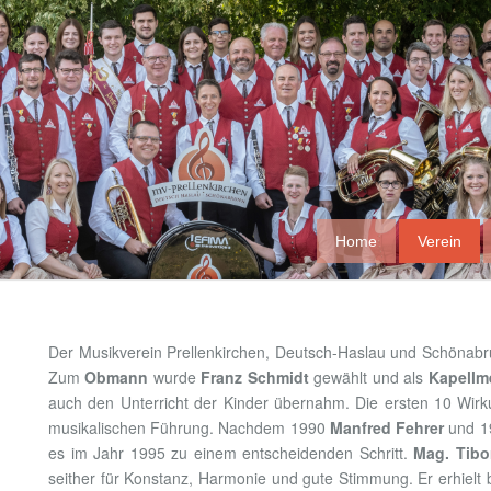
Home
Verein
Der Musikverein Prellenkirchen, Deutsch-Haslau und Schöna
Zum
Obmann
wurde
Franz Schmidt
gewählt und als
Kapellme
auch den Unterricht der Kinder übernahm. Die ersten 10 Wirk
musikalischen Führung. Nachdem 1990
Manfred Fehrer
und 
es im Jahr 1995 zu einem entscheidenden Schritt.
Mag. Tibo
seither für Konstanz, Harmonie und gute Stimmung. Er erhielt