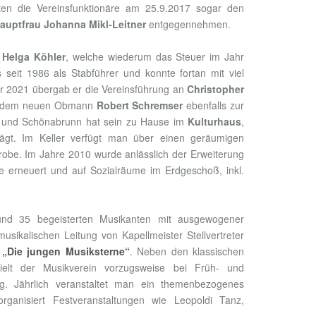
ten die Vereinsfunktionäre am 25.9.2017 sogar den
uptfrau Johanna Mikl-Leitner
entgegennehmen.
n
Helga Köhler
, welche wiederum das Steuer im Jahr
s seit 1986 als Stabführer und konnte fortan mit viel
hr 2021 übergab er die Vereinsführung an
Christopher
025 dem neuen Obmann
Robert Schremser
ebenfalls zur
au und Schönabrunn hat sein zu Hause im
Kulturhaus
,
rägt. Im Keller verfügt man über einen geräumigen
obe. Im Jahre 2010 wurde anlässlich der Erweiterung
 erneuert und auf Sozialräume im Erdgeschoß, inkl.
rund 35 begeisterten Musikanten mit ausgewogener
sikalischen Leitung von Kapellmeister Stellvertreter
n
„Die jungen Musiksterne“
. Neben den klassischen
pielt der Musikverein vorzugsweise bei Früh- und
 Jährlich veranstaltet man ein themenbezogenes
rganisiert Festveranstaltungen wie Leopoldi Tanz,