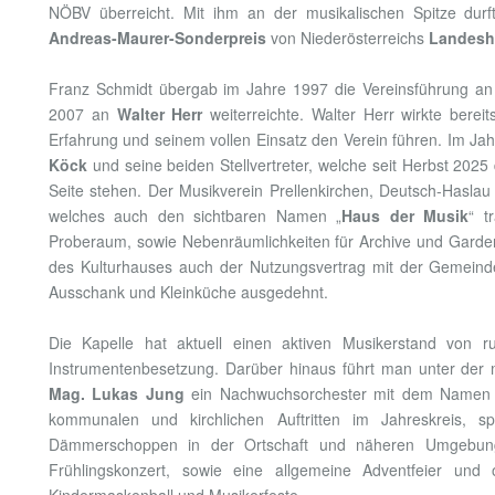
NÖBV überreicht. Mit ihm an der musikalischen Spitze durf
Andreas-Maurer-Sonderpreis
von Niederösterreichs
Landesha
Franz Schmidt übergab im Jahre 1997 die Vereinsführung a
2007 an
Walter Herr
weiterreichte. Walter Herr wirkte bereit
Erfahrung und seinem vollen Einsatz den Verein führen. Im Ja
Köck
und seine beiden Stellvertreter, welche seit Herbst 2
Seite stehen. Der Musikverein Prellenkirchen, Deutsch-Hasl
welches auch den sichtbaren Namen „
Haus der Musik
“ t
Proberaum, sowie Nebenräumlichkeiten für Archive und Garder
des Kulturhauses auch der Nutzungsvertrag mit der Gemeinde
Ausschank und Kleinküche ausgedehnt.
Die Kapelle hat aktuell einen aktiven Musikerstand von 
Instrumentenbesetzung. Darüber hinaus führt man unter der mu
Mag. Lukas Jung
ein Nachwuchsorchester mit dem Name
kommunalen und kirchlichen Auftritten im Jahreskreis, s
Dämmerschoppen in der Ortschaft und näheren Umgebung.
Frühlingskonzert, sowie eine allgemeine Adventfeier und o