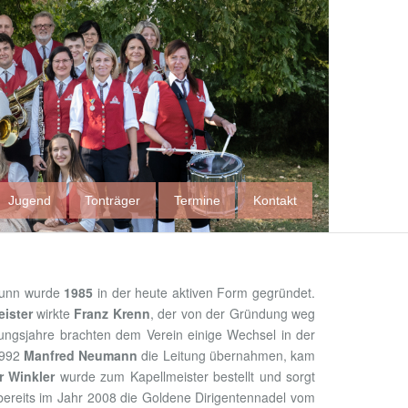
Jugend
Tonträger
Termine
Kontakt
brunn wurde
1985
in der heute aktiven Form gegründet.
ister
wirkte
Franz Krenn
, der von der Gründung weg
ungsjahre brachten dem Verein einige Wechsel in der
1992
Manfred Neumann
die Leitung übernahmen, kam
r Winkler
wurde zum Kapellmeister bestellt und sorgt
 bereits im Jahr 2008 die Goldene Dirigentennadel vom